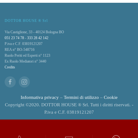
DOTTOR HOUSE ® Srl
Via Castiglione, 33 - 40124 Bologna BO
051 23 74 78
-
333 28 42 142
P.iva e C.F. 03819121207
REA n° BO-548716
Ruolo Periti ed Esperti n° 1123
Ex Ruolo Mediatori n° 3440
Credits
Informativa privacy
–
Termini di utilizzo
–
Cookie
Copyright ©2020. DOTTOR HOUSE ® Srl. Tutti i diritti riservati. -
P.iva e C.F. 03819121207