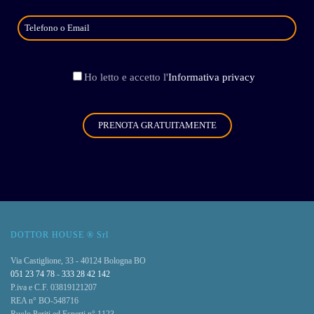
Ho letto e accetto l'
Informativa privacy
DOTTOR HOUSE ® Srl
Via Castiglione, 33 - 40124 Bologna BO
051 23 74 78
-
333 28 42 142
P.iva e C.F. 03819121207
REA n° BO-548716