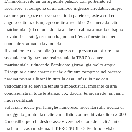
L’immobile, sito un un signorile palazzo con portierato ed
ascensore, si compone di un comodo ingresso arredabile, ampio
salone open space con vetrate a tutta parete esposte a sud ed
angolo cottura, disimpegno notte arredabile, 2 camere da letto
matrimoniali (di cui una dotata anche di cabina armadio e bagno
privato finestrato), secondo bagno anch’esso finestrato e per
concludere armadio lavanderia.
Il venditore è disponibile (compreso nel prezzo) ad offrire una
seconda configurazione realizzando la TERZA camera
matrimoniale, riducendo l’ambiente giorno, già molto ampio.
Di seguito alcune caratteristiche e finiture comprese nel prezzo:
parquet rovere a listoni in tutta la casa, infissi in pvc con
vetrocamera ad elevata tenuta termoacustica, impianto di aria
condizionata in tutte le stanze, box doccia, termoarredo, impianti
nuovi certificati.
Soluzione ideale per famiglie numerose, investitori alla ricerca di
un oggetto pronto da mettere in affitto con redditività oltre i 2.000
€ mensili o per chi desiderasse vivere nel cuore della città antica
ma in una casa moderna. LIBERO SUBITO. Per info e visite