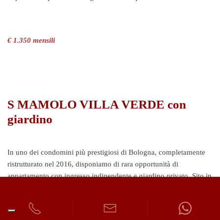
€ 1.350 mensili
S MAMOLO VILLA VERDE con
giardino
In uno dei condomini più prestigiosi di Bologna, completamente
ristrutturato nel 2016, disponiamo di rara opportunità di
appartamento con ingresso indipendente e giardino privato. Sito in
posizione rialzata rispetto alla via San Mamolo, l’appartamento è
composto da ingresso su zona giorno con angolo cottura ed
affacci sul giardino privato, bagno completo di sanitari sospesi e