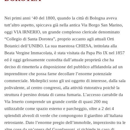
Nei primi anni ‘40 del 1800, quando la città di Bologna aveva
tutt’altro aspetto, spiccava già nella antica Via Borgo San Marino,
oggi VIA IRNERIO, un grande complesso clericale denominato
“Collegio di Santa Dorotea”, proprio accanto agli attuali Orti
Botanici dell’UNIBO. La sua maestosa CHIESA, intitolata alla
Beata Vergine Immacolata, è stata visitata da Papa Pio IX nel 1857
ed è oggi gelosamente custodita dall’attuale proprietà che ha
deciso di rimetterla a disposizione del pubblico affidandola ad un
imprenditore che possa farne decollare l’enorme potenziale
commerciale. Molteplici sono gli usi oggetto di interesse, dalla sala
polivalente, al centro congressi, alla attività ristorativa poichè la
struttura è persino dotata di canna fumaria. L’accesso carrabile da
Via Irnerio comprende un grande cortile di quasi 200 mq
utilizzabile come spazio esterno e parcheggio, oltre a 2 dei 4
splendidi alveoli di verde che compongono il giardino all’italiana
retrostante. Dato l’enorme pregio dell’immobile, impreziosito tra le
altre cose da un’opera del Guardassoni, si richiede in caso di