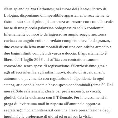
Nella splendida Via Carbonesi, nel cuore del Centro Storico di
Bologna, disponiamo di imperdibile appartamento recentemente
ristrutturato sito al primo piano senza ascensore con comode scale
basse di una piccola palazzina bolognese di soli 6 condomini.
Internamente composto da ingresso su ampio soggiorno, zona
cucina con angolo cottura arredato completo e tavolo da pranzo,
due camere da letto matrimoniali di cui una con cabina armadio e
due bagni rifiniti completi di vasca e doccia. L’appartamento è
libero dal 1 luglio 2026 e si affitta con contratto a canone
concordato senza spese di registrazione. Silenziosissimo grazie
agli affacci interni e agli infissi nuovi, dotato di riscaldamento
autonomo a pavimento con regolazione indipendente in ogni
stanza, aria condizionata e basse spese condominiali (circa 50 € al
mese). Solo referenziati, ideale per professionisti, avvocati,
giudici, data la vicinanza con il Tribunale. Per interessamenti si
prega di inviare una mail in risposta all’annuncio oppure a
segreteria@nicolamontanari.it con una breve presentazione degli
inquilini e le preferenze di giorni ed orari per la visita.