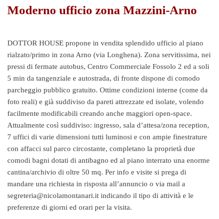
Moderno ufficio zona Mazzini-Arno
DOTTOR HOUSE propone in vendita splendido ufficio al piano
rialzato/primo in zona Arno (via Longhena). Zona servitissima, nei
pressi di fermate autobus, Centro Commerciale Fossolo 2 ed a soli
5 min da tangenziale e autostrada, di fronte dispone di comodo
parcheggio pubblico gratuito. Ottime condizioni interne (come da
foto reali) e già suddiviso da pareti attrezzate ed isolate, volendo
facilmente modificabili creando anche maggiori open-space.
Attualmente così suddiviso: ingresso, sala d’attesa/zona reception,
7 uffici di varie dimensioni tutti luminosi e con ampie finestrature
con affacci sul parco circostante, completano la proprietà due
comodi bagni dotati di antibagno ed al piano interrato una enorme
cantina/archivio di oltre 50 mq. Per info e visite si prega di
mandare una richiesta in risposta all’annuncio o via mail a
segreteria@nicolamontanari.it indicando il tipo di attività e le
preferenze di giorni ed orari per la visita.