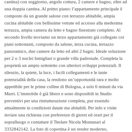
cantina) con soggiorno, angolo cottura, 2 camere e bagno, oltre ad
una doppia cantina. Al primo piano: l’appartamento principale è
composto da un grande salone con terrazzo abitabile, ampia
cucina abitabile con bellissime vetrate ed accesso alla medesima
terrazza, ampia camera da letto e bagno finestrato completo. Al
secondo livello troviamo un terzo appartamento già collegato coi
piani sottostanti, composto da salone, terza cucina, terrazzo
panoramico, due camere da letto ed altri 2 bagni. Ideale soluzione
per 2 o 3 nuclei famigliari o grande villa padronale. Completa la
proprietà un ampio sottotetto con ulteriori sviluppi potenziali. Il
silenzio, la quiete, la luce, i facili collegamenti e le tante
potenzialità della casa, la rendono un’opportunità rara e molto
appetibile per le prime colline di Bologna, a solo 6 minuti da via
Murri. L’immobile è già libero e sono disponibili in Studio
preventivi per una ristrutturazione completa, pur essendo
attualmente in condizioni datate ma abitabili. Per info e visite
inviare una richiesta con preferenze di giorni ed orari per il
sopralluogo o contattare il Titolare Nicola Montanari al
3332842142. La foto di copertina è un render moderno,