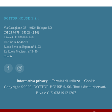
in Affitto
Immobili Commerciali in Affitto
DOTTOR HOUSE ® Srl
Via Castiglione, 33 - 40124 Bologna BO
051 23 74 78
-
333 28 42 142
P.iva e C.F. 03819121207
REA n° BO-548716
Ruolo Periti ed Esperti n° 1123
Ex Ruolo Mediatori n° 3440
Credits
Informativa privacy
–
Termini di utilizzo
–
Cookie
Copyright ©2020. DOTTOR HOUSE ® Srl. Tutti i diritti riservati. -
P.iva e C.F. 03819121207