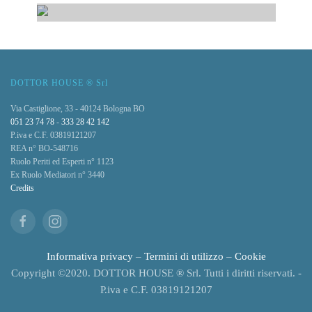
Affitto
VIA ALFIERI MASERATI, 1 BOLOGNA
Immobili Residenziali
in Affitto
Immobili Commerciali in Affitto
DOTTOR HOUSE ® Srl
Via Castiglione, 33 - 40124 Bologna BO
051 23 74 78
-
333 28 42 142
P.iva e C.F. 03819121207
REA n° BO-548716
Ruolo Periti ed Esperti n° 1123
Ex Ruolo Mediatori n° 3440
Credits
Informativa privacy
–
Termini di utilizzo
–
Cookie
Copyright ©2020. DOTTOR HOUSE ® Srl. Tutti i diritti riservati. -
P.iva e C.F. 03819121207