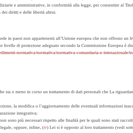
diziarie e amministrative, in conformità alla legge, per consentire al Titol
ei diritti e delle libertà altrui.
i sede in paesi non appartenenti all’Unione europea che non offrono un l
n livello di protezione adeguato secondo la Commissione Europea è dispo
dimenti-normativa/normativa/normativa-comunitaria-e-intenazionale/tras
e sia o meno in corso un trattamento di dati personali che La riguardano e
rrezione, la modifica o l’aggiornamento delle eventuali informazioni inac
arazione integrativa;
 non sono più necessari rispetto alle finalità per le quali sono stati raccolti
egale, oppure, infine, (
iv
) Lei si è opposto al loro trattamento (vedi sot