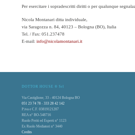
Per esercitare i sopradescritti diritti o per qualunque segnal
Nicola Montanari ditta individuale,
via Saragozza n. 84, 40123 – Bologna (BO), Italia
Tel. / Fax: 051.237478
E-mail:
info@nicolamontanari.it
DOTTOR HOUSE ® Srl
Via Castiglione, 33 - 40124 Bologna BO
051 23 74 78
-
333 28 42 142
P.iva e C.F. 03819121207
REA n° BO-548716
Ruolo Periti ed Esperti n° 1123
Ex Ruolo Mediatori n° 3440
Credits