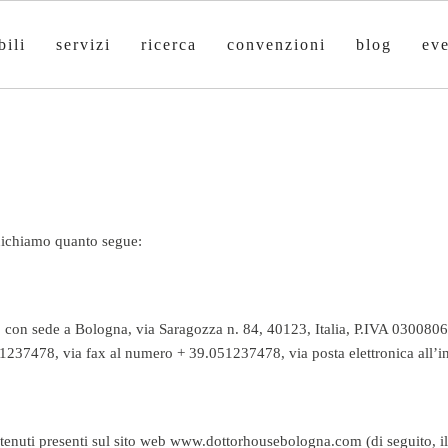
ili
servizi
ricerca
convenzioni
blog
eve
unichiamo quanto segue:
ale, con sede a Bologna, via Saragozza n. 84, 40123, Italia, P.IVA 030
1237478, via fax al numero + 39.051237478, via posta elettronica all’i
contenuti presenti sul sito web www.dottorhousebologna.com (di seguito, il