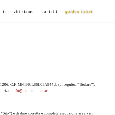
nti
chi siamo
contatti
golden ticket
08061206, C.F. MNTNCL86L05A944U, (di seguito, “Titolare”),
ndirizzo
info@nicolamontanari.it
 “Sito”) e di dare corretta e completa esecuzione ai servizi