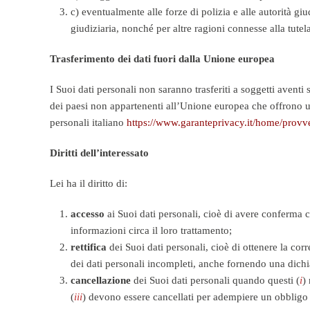
c) eventualmente alle forze di polizia e alle autorità giu
giudiziaria, nonché per altre ragioni connesse alla tutela d
Trasferimento dei dati fuori dalla Unione europea
I Suoi dati personali non saranno trasferiti a soggetti avent
dei paesi non appartenenti all’Unione europea che offrono u
personali italiano
https://www.garanteprivacy.it/home/provve
Diritti dell’interessato
Lei ha il diritto di:
accesso
ai Suoi dati personali, cioè di avere conferma ch
informazioni circa il loro trattamento;
rettifica
dei Suoi dati personali, cioè di ottenere la co
dei dati personali incompleti, anche fornendo una dichi
cancellazione
dei Suoi dati personali quando questi (
i
)
(
iii
) devono essere cancellati per adempiere un obbligo l