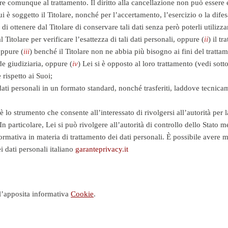
re comunque al trattamento. Il diritto alla cancellazione non può essere 
 è soggetto il Titolare, nonché per l’accertamento, l’esercizio o la difesa
di ottenere dal Titolare di conservare tali dati senza però poterli utilizza
l Titolare per verificare l’esattezza di tali dati personali, oppure (
ii
) il t
oppure (
iii
) benché il Titolare non ne abbia più bisogno ai fini del tratta
ede giudiziaria, oppure (
iv
) Lei si è opposto al loro trattamento (vedi sotto
 rispetto ai Suoi;
i dati personali in un formato standard, nonché trasferiti, laddove tecnic
è lo strumento che consente all’interessato di rivolgersi all’autorità per
. In particolare, Lei si può rivolgere all’autorità di controllo dello Sta
 normativa in materia di trattamento dei dati personali. È possibile aver
i dati personali italiano
garanteprivacy.it
a l’apposita informativa
Cookie
.