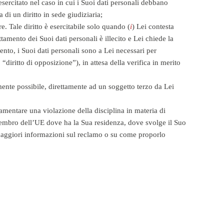
esercitato nel caso in cui i Suoi dati personali debbano
 di un diritto in sede giudiziaria;
re. Tale diritto è esercitabile solo quando (
i
) Lei contesta
rattamento dei Suoi dati personali è illecito e Lei chiede la
mento, i Suoi dati personali sono a Lei necessari per
 “diritto di opposizione”), in attesa della verifica in merito
amente possibile, direttamente ad un soggetto terzo da Lei
 lamentare una violazione della disciplina in materia di
to membro dell’UE dove ha la Sua residenza, dove svolge il Suo
e maggiori informazioni sul reclamo o su come proporlo